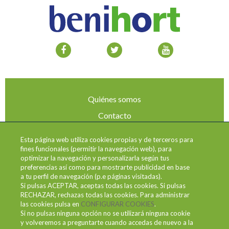
Quiénes somos
Contacto
Aviso legal
Esta página web utiliza cookies propias y de terceros para
Envíos y devoluciones
fines funcionales (permitir la navegación web), para
optimizar la navegación y personalizarla según tus
Política de privacidad
preferencias así como para mostrarte publicidad en base
a tu perfil de navegación (p.e páginas visitadas).
Condiciones de uso
Si pulsas ACEPTAR, aceptas todas las cookies. Si pulsas
RECHAZAR, rechazas todas las cookies. Para administrar
Política de cookies
las cookies pulsa en
CONFIGURAR COOKIES
.
Canal de denuncias
Si no pulsas ninguna opción no se utilizará ninguna cookie
y volveremos a preguntarte cuando accedas de nuevo a la