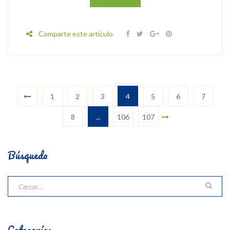
Comparte este artículo
1
2
3
4
5
6
7
8
...
106
107
Búsqueda
Categorías