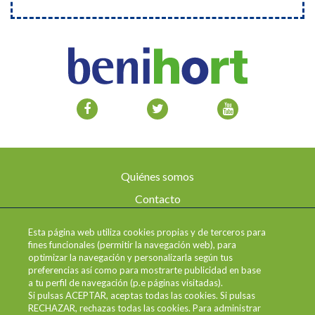
Quiénes somos
Contacto
Aviso legal
Esta página web utiliza cookies propias y de terceros para
Envíos y devoluciones
fines funcionales (permitir la navegación web), para
optimizar la navegación y personalizarla según tus
Política de privacidad
preferencias así como para mostrarte publicidad en base
a tu perfil de navegación (p.e páginas visitadas).
Condiciones de uso
Si pulsas ACEPTAR, aceptas todas las cookies. Si pulsas
RECHAZAR, rechazas todas las cookies. Para administrar
Política de cookies