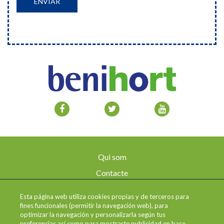
Qui som
Contacte
Avís legal
Esta página web utiliza cookies propias y de terceros para
Enviaments i devolucions
fines funcionales (permitir la navegación web), para
optimizar la navegación y personalizarla según tus
Política de privadesa
preferencias así como para mostrarte publicidad en base