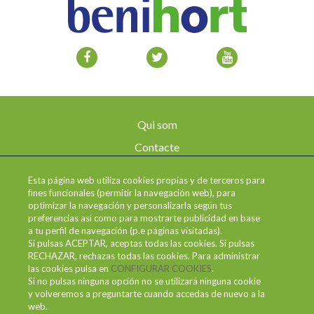
Qui som
Contacte
Avís legal
Esta página web utiliza cookies propias y de terceros para
Enviaments i devolucions
fines funcionales (permitir la navegación web), para
optimizar la navegación y personalizarla según tus
Política de privadesa
preferencias así como para mostrarte publicidad en base
a tu perfil de navegación (p.e páginas visitadas).
Condicions d'ús
Si pulsas ACEPTAR, aceptas todas las cookies. Si pulsas
RECHAZAR, rechazas todas las cookies. Para administrar
Política de cookies
las cookies pulsa en
CONFIGURAR COOKIES
.
Canal de denúncies
Si no pulsas ninguna opción no se utilizará ninguna cookie
y volveremos a preguntarte cuando accedas de nuevo a la
web.