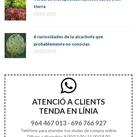
tierra
22/05/2020
6 curiosidades de la alcachofa que
probablemente no conocías
29/03/2019
ATENCIÓ A CLIENTS
TENDA EN LÍNIA
964 467 013
-
696 766 927
Teléfono para atender tus dudas de compra online
Dilluns a divendres 9.00/13.00 i 15.00/18.00