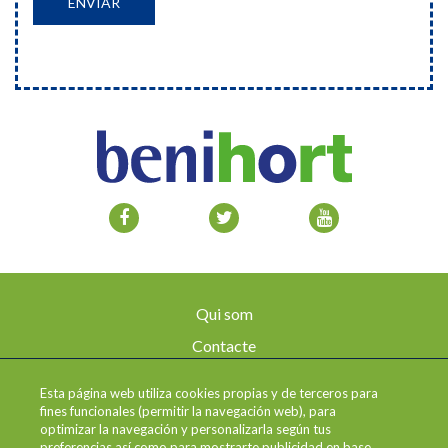
Qui som
Contacte
Avís legal
Esta página web utiliza cookies propias y de terceros para
Enviaments i devolucions
fines funcionales (permitir la navegación web), para
optimizar la navegación y personalizarla según tus
Política de privadesa
preferencias así como para mostrarte publicidad en base