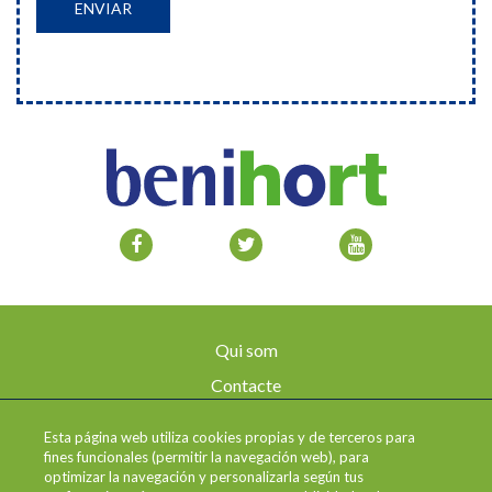
Qui som
Contacte
Avís legal
Esta página web utiliza cookies propias y de terceros para
Enviaments i devolucions
fines funcionales (permitir la navegación web), para
optimizar la navegación y personalizarla según tus
Política de privadesa